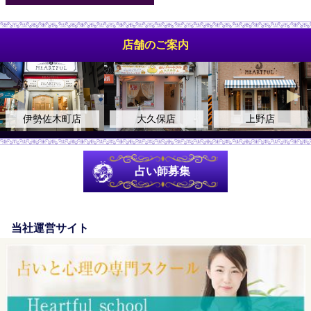
店舗のご案内
町店
大久保店
上野店
自由が
占い師募集
当社運営サイト