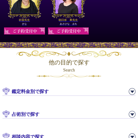
祈苗先生
朝日奈 希先生
きな
あさひな まれ
他の目的で探す
Search
鑑定料金別で探す
占術別で探す
相談内容で探す