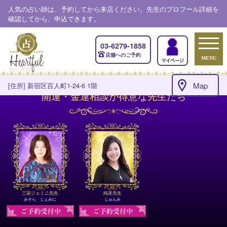
人気の占い師は、予約してから来店ください。先生のプロフール詳細を
確認してから、申込できます。
03-6279-1858
店舗へのご予約
MENU
Map
[住所] 新宿区百人町1-24-6 1階
開運・金運相談が得意な先生たち
三宙ジェミニ先生
純巫先生
みそら じぇみに
じゅんみ