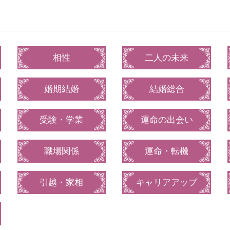
相性
二人の未来
婚期結婚
結婚総合
受験・学業
運命の出会い
職場関係
運命・転機
引越・家相
キャリアアップ