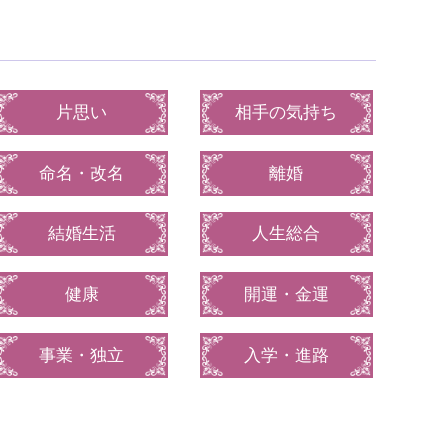
片思い
相手の気持ち
命名・改名
離婚
結婚生活
人生総合
健康
開運・金運
事業・独立
入学・進路