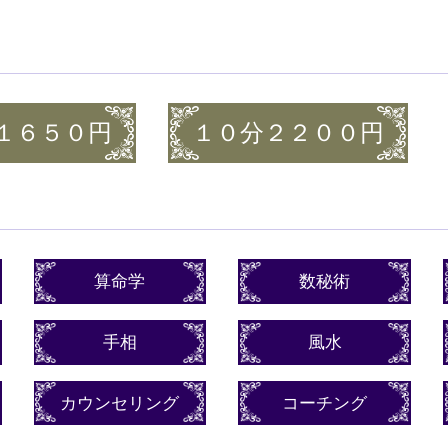
１６５０円
１０分２２００円
算命学
数秘術
手相
風水
カウンセリング
コーチング