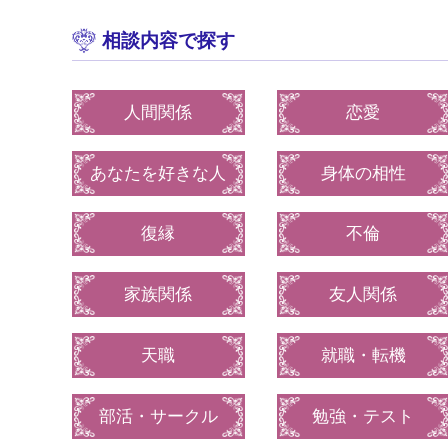
相談内容で探す
人間関係
恋愛
あなたを好きな人
身体の相性
復縁
不倫
家族関係
友人関係
天職
就職・転機
部活・サークル
勉強・テスト