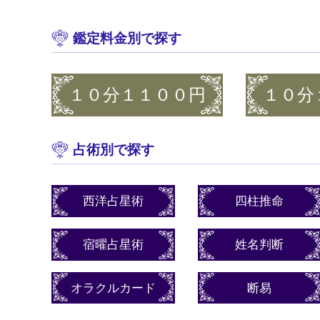
鑑定料金別で探す
１０分１１００円
１０分
占術別で探す
西洋占星術
四柱推命
宿曜占星術
姓名判断
オラクルカード
断易