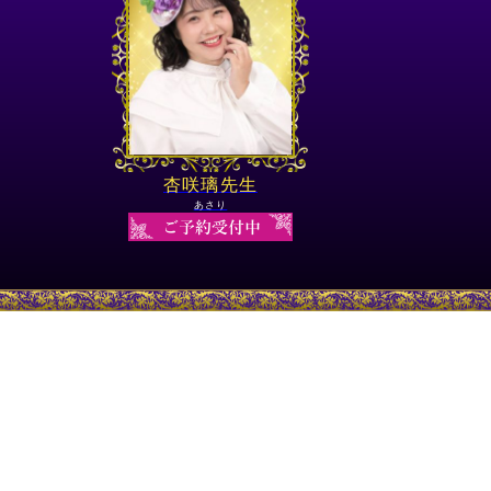
杏咲璃先生
あさり