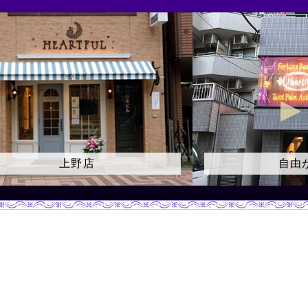
自由が丘店
御徒